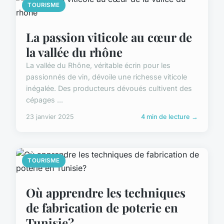
TOURISME
La passion viticole au cœur de
la vallée du rhône
La vallée du Rhône, véritable écrin pour les
passionnés de vin, dévoile une richesse viticole
inégalée. Des producteurs dévoués cultivent des
cépages ...
23 janvier 2025
4 min de lecture →
TOURISME
Où apprendre les techniques
de fabrication de poterie en
Tunisie?