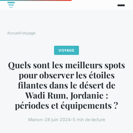
Accueil
›
Voyage
VOYAGE
Quels sont les meilleurs spots
pour observer les étoiles
filantes dans le désert de
Wadi Rum, Jordanie :
périodes et équipements ?
Manon
•
28 juin 2024
•
5 min de lecture